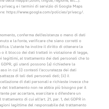
one della mappa (zoom, lingua, regione, etc…).
 privacy e i termini di servizio di Google Maps
ore:
https://www.google.com/policies/privacy/
.
si momento, conferma dell'esistenza o meno di dati
nuto e la fonte, verificare che siano corretti o
ica. L'utente ha inoltre il diritto di ottenere la
 il blocco dei dati trattati in violazione di legge,
i legittimi, al trattamento dei dati personali che lo
l GDPR, gli utenti possono (a) richiedere la
aso in cui (i) contesti l'accuratezza dei dati
ttezza di tali dati personali dati; (ii) il
ncellazione di dati personali e richieste invece che
ile del trattamento non ne abbia più bisogno per il
utente per accertare, esercitare o difendere un
l trattamento di cui all'art. 21, par. 1, del GDPR in
ragioni legittime del responsabile del trattamento