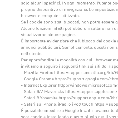
solo alcuni specifici. In ogni momento, l'utente pu
proprio dispositivo di navigazione. Le impostazio
browser e computer utilizzato.
Se i cookie sono stati bloccati, non potrà essere 
Alcune funzioni infatti potrebbero risultare non d
visualizzarne alcune pagine.
È importante evidenziare che il blocco dei cookie 
annunci pubblicitari. Semplicemente, questi non sa
dell’utente.
Per approfondire le modalità con cui i browser me
invitiamo a seguire i seguenti link sui siti dei rispet
- Mozilla Firefox
https://support.mozilla.org/kb
- Google Chrome
https://support.google.com/ch
- Internet Explorer
http://windows.microsoft.com/
- Safari 6/7 Mavericks
https://support.apple.com
- Safari 8 Yosemite
https://support.apple.com/kb
- Safari su iPhone, iPad, o iPod touch
https://sup
È possibile impedire a Google Inc. il rilevamento de
scaricando e installando questo plugin per il vos