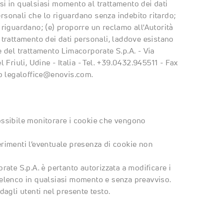
rsi in qualsiasi momento al trattamento dei dati
ersonali che lo riguardano senza indebito ritardo;
a riguardano; (e) proporre un reclamo all'Autorità
l trattamento dei dati personali, laddove esistano
re del trattamento Limacorporate S.p.A. - Via
Friuli, Udine - Italia - Tel. +39.0432.945511 - Fax
zo
legaloffice@enovis.com
.
ssibile monitorare i cookie che vengono
ferimenti l’eventuale presenza di cookie non
ate S.p.A. è pertanto autorizzata a modificare i
ll'elenco in qualsiasi momento e senza preavviso.
agli utenti nel presente testo.