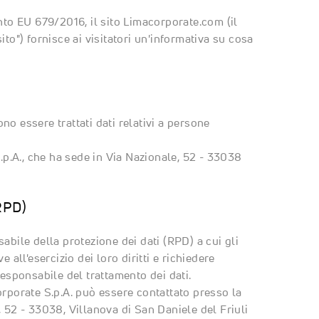
ento EU 679/2016, il sito Limacorporate.com (il
ito") fornisce ai visitatori un'informativa su cosa
o essere trattati dati relativi a persone
S.p.A., che ha sede in Via Nazionale, 52 - 33038
(RPD)
abile della protezione dei dati (RPD) a cui gli
 all'esercizio dei loro diritti e richiedere
responsabile del trattamento dei dati.
orporate S.p.A. può essere contattato presso la
, 52 - 33038, Villanova di San Daniele del Friuli