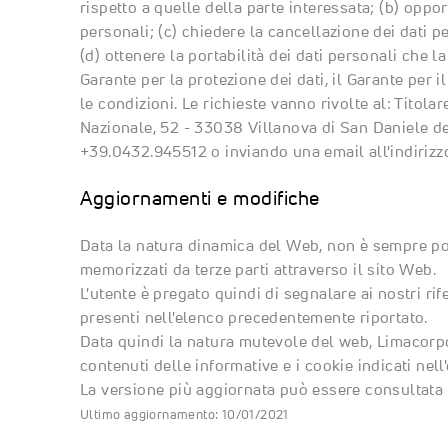
rispetto a quelle della parte interessata; (b) oppo
personali; (c) chiedere la cancellazione dei dati p
(d) ottenere la portabilità dei dati personali che l
Garante per la protezione dei dati, il Garante per i
le condizioni. Le richieste vanno rivolte al: Titola
Nazionale, 52 - 33038 Villanova di San Daniele del 
+39.0432.945512 o inviando una email all'indiriz
Aggiornamenti e modifiche
Data la natura dinamica del Web, non è sempre po
memorizzati da terze parti attraverso il sito Web.
L'utente è pregato quindi di segnalare ai nostri ri
presenti nell'elenco precedentemente riportato.
Data quindi la natura mutevole del web, Limacorpor
contenuti delle informative e i cookie indicati ne
La versione più aggiornata può essere consultata d
Ultimo aggiornamento: 10/01/2021