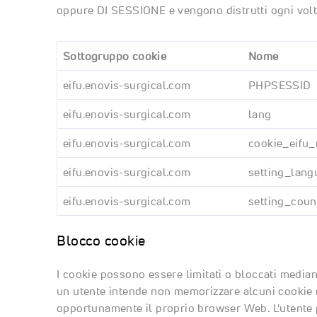
oppure DI SESSIONE e vengono distrutti ogni volt
Sottogruppo cookie
Nome
eifu.enovis-surgical.com
PHPSESSID
eifu.enovis-surgical.com
lang
eifu.enovis-surgical.com
cookie_eifu_
eifu.enovis-surgical.com
setting_lang
eifu.enovis-surgical.com
setting_coun
Blocco cookie
I cookie possono essere limitati o bloccati median
un utente intende non memorizzare alcuni cookie 
opportunamente il proprio browser Web. L'utente pu