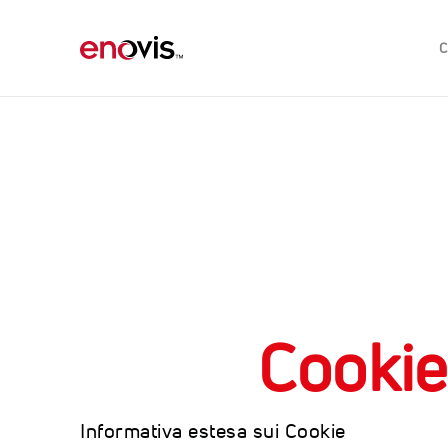
Warning
: Undefined array key "title" in
/var/www/html/inc/m
Warning
: Undefined array key "description" in
/var/www/html
Cookie
Informativa estesa sui Cookie