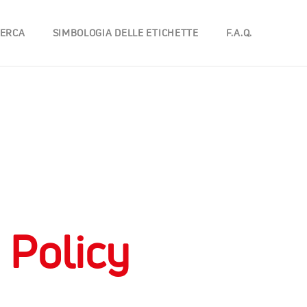
eta-twitter.php
on line
48
CERCA
SIMBOLOGIA DELLE ETICHETTE
F.A.Q.
/inc/meta-twitter.php
on line
49
 Policy