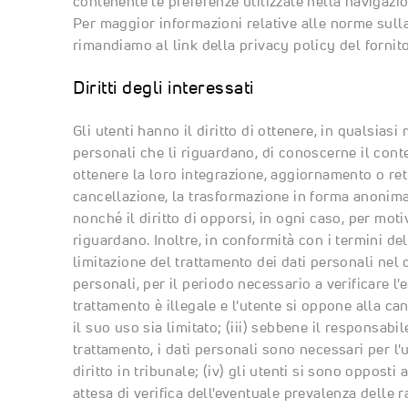
contenente le preferenze utilizzate nella navigazi
Per maggior informazioni relative alle norme sulla
rimandiamo al link della privacy policy del fornit
Diritti degli interessati
Gli utenti hanno il diritto di ottenere, in qualsia
personali che li riguardano, di conoscerne il conte
ottenere la loro integrazione, aggiornamento o rettif
cancellazione, la trasformazione in forma anonima o
nonché il diritto di opporsi, in ogni caso, per motiv
riguardano. Inoltre, in conformità con i termini de
limitazione del trattamento dei dati personali nel c
personali, per il periodo necessario a verificare l'esa
trattamento è illegale e l'utente si oppone alla ca
il suo uso sia limitato; (iii) sebbene il responsab
trattamento, i dati personali sono necessari per l'
diritto in tribunale; (iv) gli utenti si sono opposti a
attesa di verifica dell'eventuale prevalenza delle 