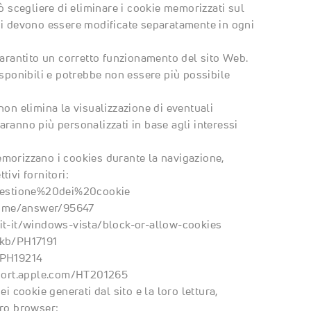
ò scegliere di eliminare i cookie memorizzati sul
ni devono essere modificate separatamente in ogni
garantito un corretto funzionamento del sito Web.
isponibili e potrebbe non essere più possibile
non elimina la visualizzazione di eventuali
ranno più personalizzati in base agli interessi
morizzano i cookies durante la navigazione,
tivi fornitori:
/Gestione%20dei%20cookie
rome/answer/95647
it-it/windows-vista/block-or-allow-cookies
/kb/PH17191
/PH19214
port.apple.com/HT201265
i cookie generati dal sito e la loro lettura,
tro browser: